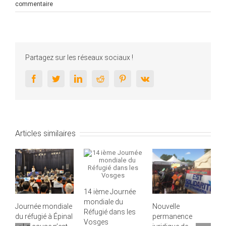
commentaire
Partagez sur les réseaux sociaux !
Facebook
Twitter
LinkedIn
Reddit
Pinterest
Vk
Articles similaires
14 ième Journée
mondiale du
Journée mondiale
Nouvelle
D
Réfugié dans les
du réfugié à Épinal
permanence
R
Vosges