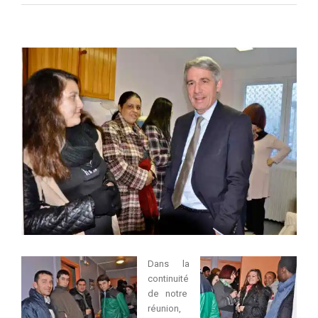
Voir
l'image
agrandie
Dans la
continuité
de notre
réunion,