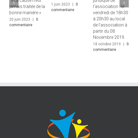
: « La cause n’est
juridique de
o
1 juin 2023
|
0
jamais traitée de la
l’association : le
l
commentaire
bonne manière »
vendredi de 18h30
l
à 20h30 au local
t
20 juin 2023
|
0
de l’association à
e
commentaire
partir du 08
2
Novembre 2019.
|
18 octobre 2019
|
0
commentaire