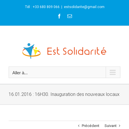
Skip
Tél : +33 680 809 066
|
estsolidarite@gmail.com
to
content
Facebook
Email
Aller à...
16.01.2016 : 16H30. Inauguration des nouveaux locaux
Précédent
Suivant