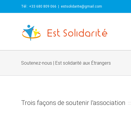
Skip
Tél : +33 680 809 066
|
estsolidarite@gmail.com
to
content
Soutenez-nous | Est solidarité aux Étrangers
Trois façons de soutenir l’association