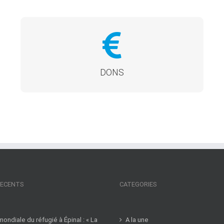
FAIRE UN DON À L'ASSOCIATION
Cliquez ici
DONS
RECENTS
CATEGORIES
ondiale du réfugié à Épinal : « La
A la une