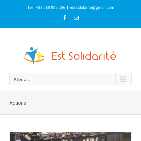
Skip
Tél : +33 680 809 066
|
estsolidarite@gmail.com
to
content
Facebook
Email
Aller à...
Actions