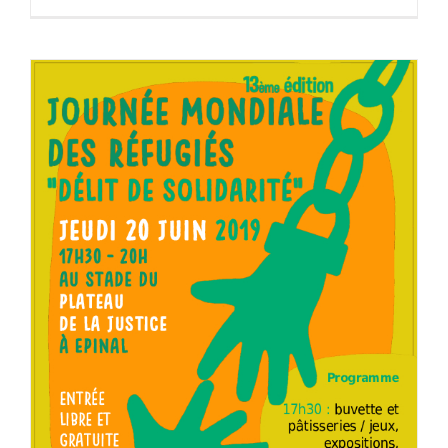
JOURNEE MONDIALE DES REFUGIES – 20 JUIN 2019
– RDV à 17H30 au Stade de foot du plateau (derrière
le DOJO – Charles Perrault) de la Justice à Epinal
A la une
Actions